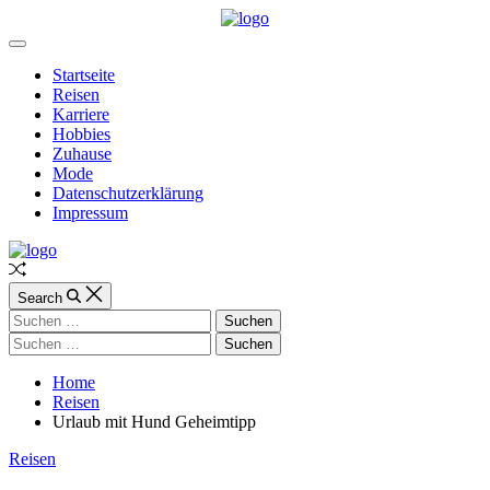
Skip
to
Web-
Off
content
mobile
Canvas
Startseite
Reisen
Karriere
Hobbies
Zuhause
Mode
Datenschutzerklärung
Impressum
Random
Article
Search
Suchen
nach:
Suchen
nach:
Home
Reisen
Urlaub mit Hund Geheimtipp
Categories
Reisen