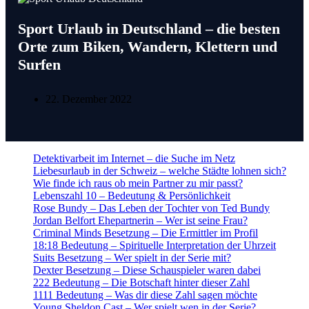
Sport Urlaub in Deutschland – die besten
Orte zum Biken, Wandern, Klettern und
Surfen
22. Dezember 2022
Detektivarbeit im Internet – die Suche im Netz
Liebesurlaub in der Schweiz – welche Städte lohnen sich?
Wie finde ich raus ob mein Partner zu mir passt?
Lebenszahl 10 – Bedeutung & Persönlichkeit
Rose Bundy – Das Leben der Tochter von Ted Bundy
Jordan Belfort Ehepartnerin – Wer ist seine Frau?
Criminal Minds Besetzung – Die Ermittler im Profil
18:18 Bedeutung – Spirituelle Interpretation der Uhrzeit
Suits Besetzung – Wer spielt in der Serie mit?
Dexter Besetzung – Diese Schauspieler waren dabei
222 Bedeutung – Die Botschaft hinter dieser Zahl
1111 Bedeutung – Was dir diese Zahl sagen möchte
Young Sheldon Cast – Wer spielt wen in der Serie?