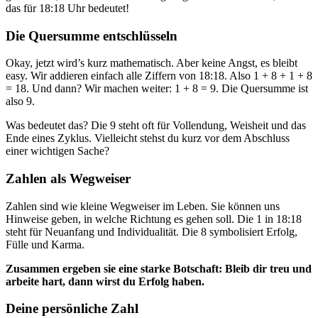
das für 18:18 Uhr bedeutet!
Die Quersumme entschlüsseln
Okay, jetzt wird’s kurz mathematisch. Aber keine Angst, es bleibt
easy. Wir addieren einfach alle Ziffern von 18:18. Also 1 + 8 + 1 + 8
= 18. Und dann? Wir machen weiter: 1 + 8 = 9. Die Quersumme ist
also 9.
Was bedeutet das? Die 9 steht oft für Vollendung, Weisheit und das
Ende eines Zyklus. Vielleicht stehst du kurz vor dem Abschluss
einer wichtigen Sache?
Zahlen als Wegweiser
Zahlen sind wie kleine Wegweiser im Leben. Sie können uns
Hinweise geben, in welche Richtung es gehen soll. Die 1 in 18:18
steht für Neuanfang und Individualität. Die 8 symbolisiert Erfolg,
Fülle und Karma.
Zusammen ergeben sie eine starke Botschaft: Bleib dir treu und
arbeite hart, dann wirst du Erfolg haben.
Deine persönliche Zahl