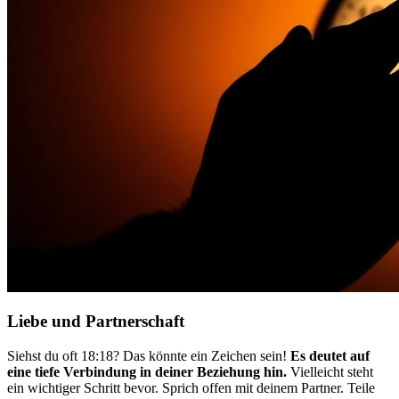
Liebe und Partnerschaft
Siehst du oft 18:18? Das könnte ein Zeichen sein!
Es deutet auf
eine tiefe Verbindung in deiner Beziehung hin.
Vielleicht steht
ein wichtiger Schritt bevor. Sprich offen mit deinem Partner. Teile