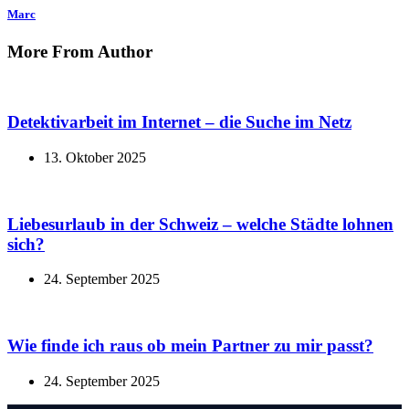
Marc
More From Author
Detektivarbeit im Internet – die Suche im Netz
13. Oktober 2025
Liebesurlaub in der Schweiz – welche Städte lohnen
sich?
24. September 2025
Wie finde ich raus ob mein Partner zu mir passt?
24. September 2025