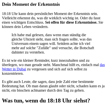
Dein Moment der Erkenntnis
18:18 Uhr kann dein persönlicher Moment der Erkenntnis sein.
Vielleicht erkennst du, was dir wirklich wichtig ist. Oder du fasst
einen wichtigen Entschluss.
Sei offen für diese Erkenntnisse.
Sie
können dein Leben verändern.
Ich habe mal gelesen, dass wenn man ständig die
gleiche Uhrzeit sieht, man sich fragen sollte, was das
Universum einem sagen will. Seitdem achte ich viel
mehr auf solche "Zufälle" und versuche, die Botschaft
dahinter zu verstehen.
Es ist wie ein kleiner Reminder, kurz innezuhalten und zu
überlegen, wo man gerade steht. Manchmal hilft es, einfach mal
das
Wetter in Dubai
zu vergessen und sich auf sich selbst zu
konzentrieren.
Es gibt auch Leute, die sagen, dass jede Zahl eine bestimmte
Bedeutung hat. Ob man daran glaubt oder nicht, schaden kann es ja
nicht, ein bisschen achtsamer durch den Tag zu gehen.
Was tun, wenn du 18:18 Uhr siehst?