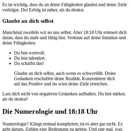
Es ist wichtig, dass du an deine Fähigkeiten glaubst und deine Ziele
verfolgst. Der Erfolg ist näher, als du denkst.
Glaube an dich selbst
Manchmal zweifeln wir an uns selbst. Aber 18:18 Uhr erinnert dich
daran, dass du stark und fähig bist. Vertraue auf deine Intuition und
deine Fähigkeiten.
Du bist wertvoll.
Du bist talentiert.
Du schaffst das!
Glaube an dich selbst, auch wenn es schwerfällt. Deine
Gedanken erschaffen deine Realität. Konzentriere dich
auf das Positive und du wirst deine Ziele erreichen.
Lass dich nicht von negativen Gedanken aufhalten. Du bist stärker,
als du denkst!
Die Numerologie und 18:18 Uhr
Numerologie? Klingt erstmal kompliziert, ist es aber gar nicht. Es
geht darum, Zahlen eine Bedeutung zu geben. Und rate mal, was