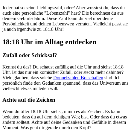
Jeder hat so seine Lieblingszahl, oder? Aber wusstest du, dass du
auch eine persönliche "Lebenszahl" hast? Die berechnest du aus
deinem Geburtsdatum. Diese Zahl kann dir viel über deine
Persönlichkeit und deinen Lebensweg verraten. Vielleicht passt sie
ja auch irgendwie zu 18:18 Uhr!
18:18 Uhr im Alltag entdecken
Zufall oder Schicksal?
Kennst du das? Du schaust zufällig auf die Uhr und siehst 18:18
Uhr. Ist das nur ein komischer Zufall, oder steckt mehr dahinter?
Viele glauben, dass solche
Doppelzahlen Botschaften
sind. Ich
persönlich finde den Gedanken spannend, dass das Universum uns
vielleicht etwas mitteilen will.
Achte auf die Zeichen
Wenn du öfter 18:18 Uhr siehst, nimm es als Zeichen. Es kann
bedeuten, dass du auf dem richtigen Weg bist. Oder dass du etwas
ändern solltest. Achte auf deine Gedanken und Gefühle in diesem
Moment. Was geht dir gerade durch den Kopf?