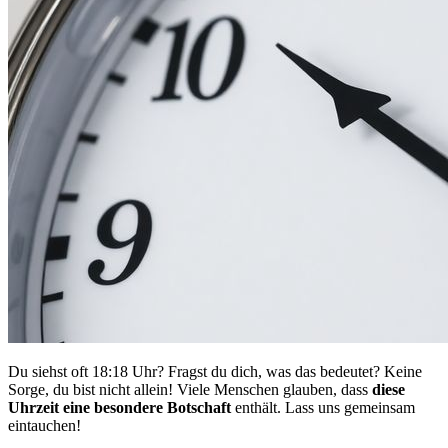
Du siehst oft 18:18 Uhr? Fragst du dich, was das bedeutet? Keine
Sorge, du bist nicht allein! Viele Menschen glauben, dass
diese
Uhrzeit eine besondere Botschaft
enthält. Lass uns gemeinsam
eintauchen!