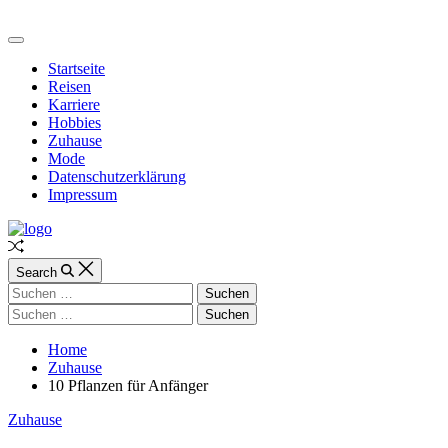
Skip
to
Web-
Off
content
mobile
Canvas
Startseite
Reisen
Karriere
Hobbies
Zuhause
Mode
Datenschutzerklärung
Impressum
Random
Article
Search
Suchen
nach:
Suchen
nach:
Home
Zuhause
10 Pflanzen für Anfänger
Categories
Zuhause