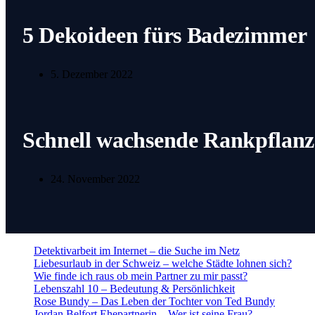
5 Dekoideen fürs Badezimmer
5. Dezember 2022
Schnell wachsende Rankpflan
24. November 2022
Detektivarbeit im Internet – die Suche im Netz
Liebesurlaub in der Schweiz – welche Städte lohnen sich?
Wie finde ich raus ob mein Partner zu mir passt?
Lebenszahl 10 – Bedeutung & Persönlichkeit
Rose Bundy – Das Leben der Tochter von Ted Bundy
Jordan Belfort Ehepartnerin – Wer ist seine Frau?