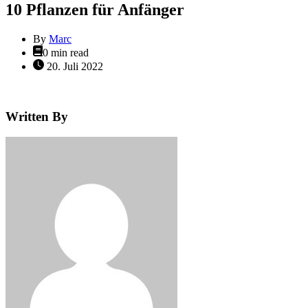
10 Pflanzen für Anfänger
By
Marc
Estimated
0 min read
read
20. Juli 2022
time
Written By